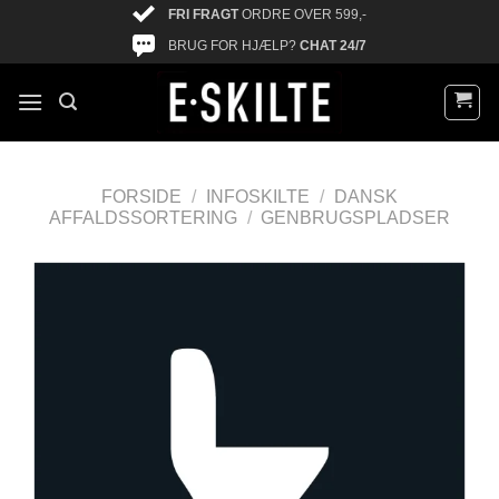
FRI FRAGT
ORDRE OVER 599,-
BRUG FOR HJÆLP?
CHAT 24/7
FORSIDE
/
INFOSKILTE
/
DANSK
AFFALDSSORTERING
/
GENBRUGSPLADSER