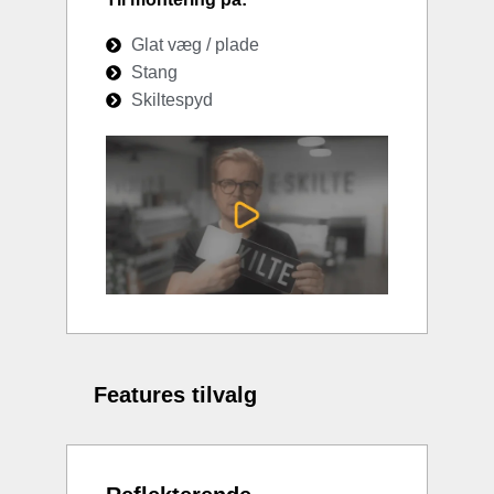
Glat væg / plade
Stang
Skiltespyd
Features tilvalg