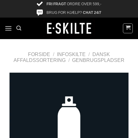
FRI FRAGT
ORDRE OVER 599,-
BRUG FOR HJÆLP?
CHAT 24/7
FORSIDE
/
INFOSKILTE
/
DANSK
AFFALDSSORTERING
/
GENBRUGSPLADSER