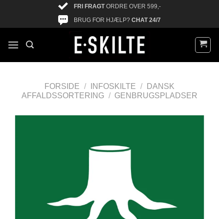
FRI FRAGT
ORDRE OVER 599,-
BRUG FOR HJÆLP?
CHAT 24/7
FORSIDE
/
INFOSKILTE
/
DANSK
AFFALDSSORTERING
/
GENBRUGSPLADSER