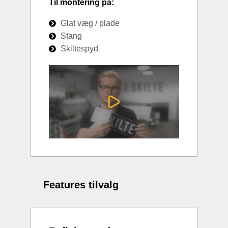
Til montering på:
Glat væg / plade
Stang
Skiltespyd
Features tilvalg