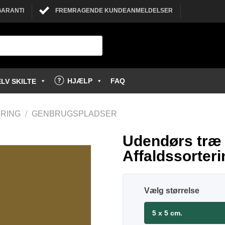
GARANTI
FREMRAGENDE KUNDEANMELDELSER
HJÆLP
FAQ
LV SKILTE
RING
/
GENBRUGSPLADSER
Udendørs træ a
Affaldssorteri
størrelse
5 x 5 cm.