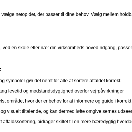
an vælge netop det, der passer til dine behov. Vælg mellem holdb
k, ved en skole eller nær din virksomheds hovedindgang, passer d
:
 symboler gør det nemt for alle at sortere affaldet korrekt.
n lang levetid og modstandsdygtighed overfor vejrpåvirkninger.
elst område, hvor der er behov for at informere og guide i korrekt 
 og visuelt tiltalende, og kan dermed løfte omgivelsernes udsee
t affaldssortering, bidrager skiltet til en mere bæredygtig hverda