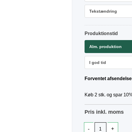
Tekstændring
Produktionstid
Alm. produktion
I god tid
Forventet afsendelse
Køb 2 stk. og spar 10%
Pris inkl. moms