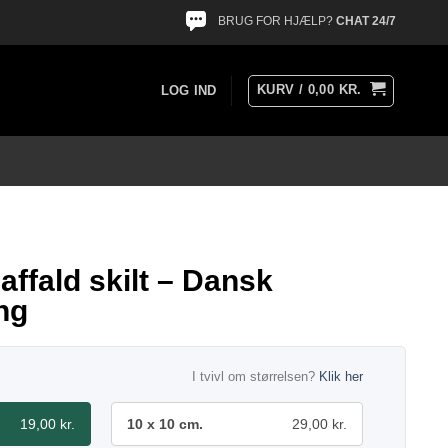
BRUG FOR HJÆLP?
CHAT 24/7
KURV /
0,00
KR.
LOG IND
ffald skilt – Dansk
ng
I tvivl om størrelsen?
Klik her
19,00 kr.
10 x 10 cm.
29,00 kr.