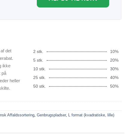
af det
2 stk.
10%
erabat.
5 stk.
20%
g ikke
10 stk.
30%
t på
25 stk.
40%
æder heller
50 stk.
50%
kilte.
nsk Affaldssortering
,
Genbrugspladser
,
L format (kvadratiske, lille)