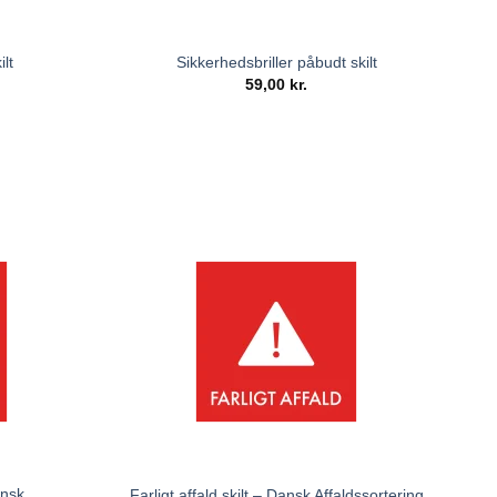
ilt
Sikkerhedsbriller påbudt skilt
59,00
kr.
ansk
Farligt affald skilt – Dansk Affaldssortering