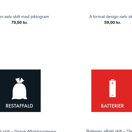
n-selv skilt med piktogram
A format design-selv sk
79,00
kr.
59,00
kr.
Batterier affald skilt – D
d skilt – Dansk Affaldssortering