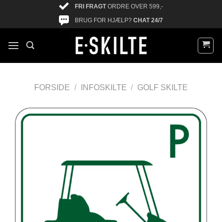
FRI FRAGT
ORDRE OVER 599,-
BRUG FOR HJÆLP?
CHAT 24/7
FORSIDE
/
INFOSKILTE
/
GOLF SKILTE