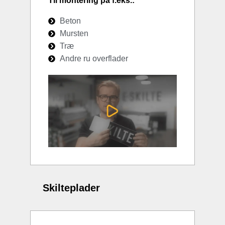
Til montering på f.eks.:
Beton
Mursten
Træ
Andre ru overflader
Skilteplader