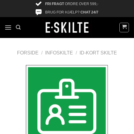
FRI FRAGT
ORDRE OVER 599,-
BRUG FOR HJÆLP?
CHAT 24/7
FORSIDE
/
INFOSKILTE
/
ID-KORT SKILTE