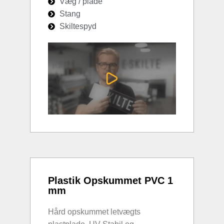
Væg / plade
Stang
Skiltespyd
Plastik Opskummet PVC 1
mm
Hård opskummet letvægts