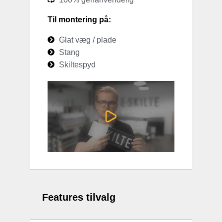
Til montering på:
Glat væg / plade
Stang
Skiltespyd
Features tilvalg