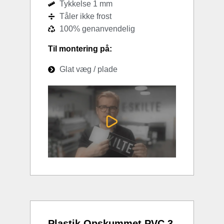
Tykkelse 1 mm
Tåler ikke frost
100% genanvendelig
Til montering på:
Glat væg / plade
Plastik Opskummet PVC 3