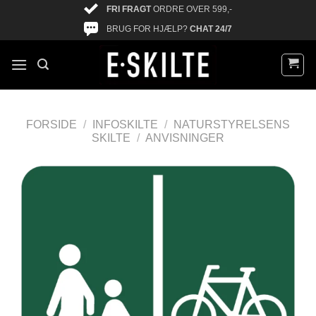
FRI FRAGT
ORDRE OVER 599,-
BRUG FOR HJÆLP?
CHAT 24/7
FORSIDE
/
INFOSKILTE
/
NATURSTYRELSENS
SKILTE
/
ANVISNINGER