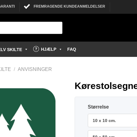
GARANTI
FREMRAGENDE KUNDEANMELDELSER
HJÆLP
FAQ
LV SKILTE
ILTE
/
ANVISNINGER
Kørestolsegnet
Størrelse
10 x 10 cm.