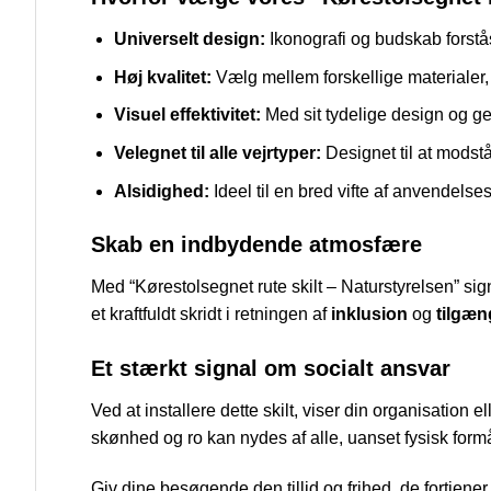
Universelt design:
Ikonografi og budskab forstås
Høj kvalitet:
Vælg mellem forskellige materialer, 
Visuel effektivitet:
Med sit tydelige design og ge
Velegnet til alle vejrtyper:
Designet til at modstå
Alsidighed:
Ideel til en bred vifte af anvendelses
Skab en indbydende atmosfære
Med “Kørestolsegnet rute skilt – Naturstyrelsen” sign
et kraftfuldt skridt i retningen af
inklusion
og
tilgæn
Et stærkt signal om socialt ansvar
Ved at installere dette skilt, viser din organisation e
skønhed og ro kan nydes af alle, uanset fysisk form
Giv dine besøgende den tillid og frihed, de fortjener 