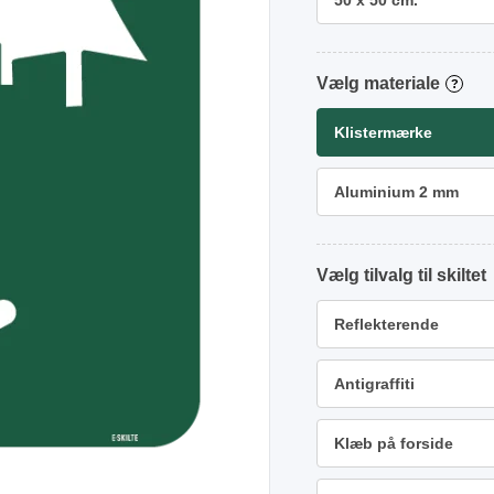
50 x 50 cm.
materiale
?
Klistermærke
Aluminium 2 mm
tilvalg
Reflekterende
Antigraffiti
Klæb på forside