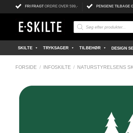
FRI FRAGT
ORDRE OVER 599,-
PENGENE TILBAGE 
SKILTE
TRYKSAGER
TILBEHØR
DESIGN SE
FORSIDE
/
INFOSKILTE
/
NATURSTYRELSENS SK