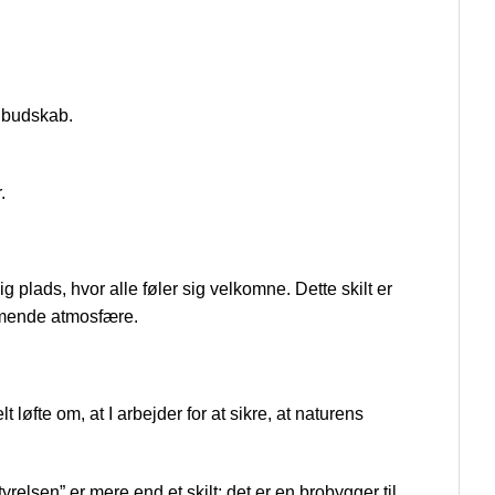
s budskab.
.
g plads, hvor alle føler sig velkomne. Dette skilt er
mmende atmosfære.
 løfte om, at I arbejder for at sikre, at naturens
yrelsen” er mere end et skilt; det er en brobygger til