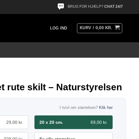
BRUG FOR HJÆLP?
CHAT 24/7
KURV /
0,00
KR.
LOG IND
 rute skilt – Naturstyrelsen
I tvivl om størrelsen?
Klik her
29,00 kr.
20 x 20 cm.
69,00 kr.