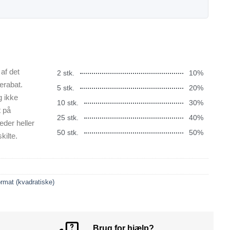
af det
2 stk.
10%
erabat.
5 stk.
20%
g ikke
10 stk.
30%
t på
25 stk.
40%
æder heller
50 stk.
50%
kilte.
ormat (kvadratiske)
Brug for hjælp?