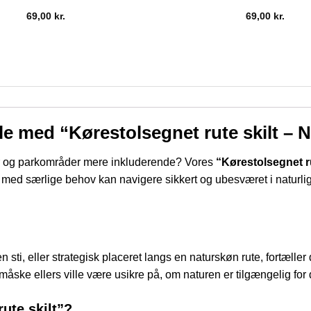
69,00
kr.
69,00
kr.
lle med “Kørestolsegnet rute skilt – 
ter og parkområder mere inkluderende? Vores
“Kørestolsegnet ru
e med særlige behov kan navigere sikkert og ubesværet i naturlige
 sti, eller strategisk placeret langs en naturskøn rute, fortæller 
er måske ellers ville være usikre på, om naturen er tilgængelig for
ute skilt”?