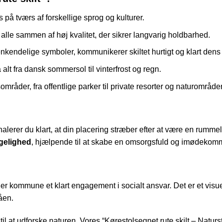
 på tværs af forskellige sprog og kulturer.
alle sammen af høj kvalitet, der sikrer langvarig holdbarhed.
nkendelige symboler, kommunikerer skiltet hurtigt og klart den
 alt fra dansk sommersol til vinterfrost og regn.
områder, fra offentlige parker til private resorter og naturområder
alerer du klart, at din placering stræber efter at være en rummeli
gelighed
, hjælpende til at skabe en omsorgsfuld og imødeko
ller kommune et klart engagement i socialt ansvar. Det er et visuelt
åen.
til at udforske naturen. Vores “Kørestolsegnet rute skilt – Naturst