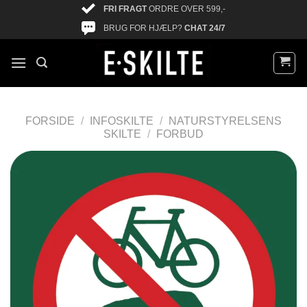
FRI FRAGT
ORDRE OVER 599,-
BRUG FOR HJÆLP?
CHAT 24/7
FORSIDE
/
INFOSKILTE
/
NATURSTYRELSENS
SKILTE
/
FORBUD