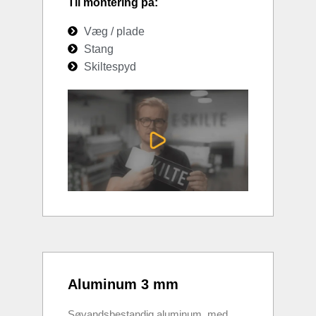
Til montering på:
Væg / plade
Stang
Skiltespyd
Aluminum 3 mm
Søvandsbestandig aluminum, med