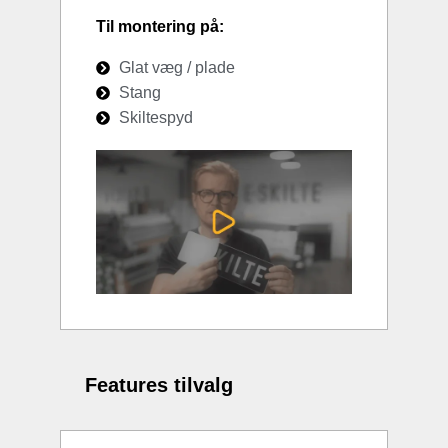
Til montering på:
Glat væg / plade
Stang
Skiltespyd
Features tilvalg