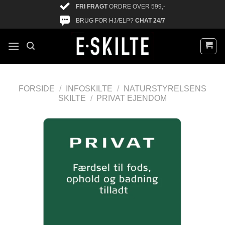
FRI FRAGT
ORDRE OVER 599,-
BRUG FOR HJÆLP?
CHAT 24/7
FORSIDE
/
INFOSKILTE
/
NATURSTYRELSENS
SKILTE
/
PRIVAT EJENDOM