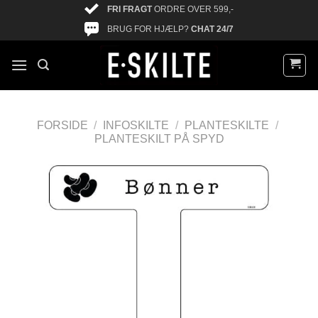
FRI FRAGT
ORDRE OVER 599,-
BRUG FOR HJÆLP?
CHAT 24/7
FORSIDE
/
INFOSKILTE
/
PLANTESKILTE
/
PLANTESKILT PÅ SPYD