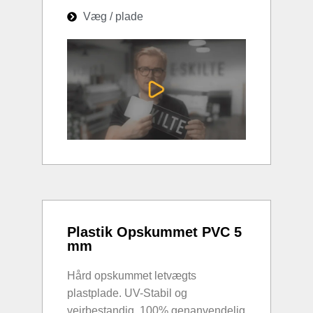
Væg / plade
Plastik Opskummet PVC 5
mm
Hård opskummet letvægts
plastplade. UV-Stabil og
vejrbestandig. 100% genanvendelig