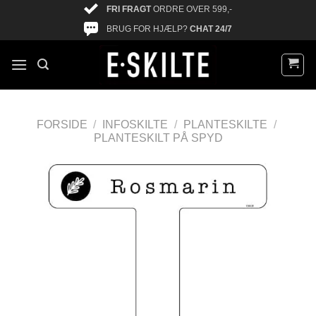
FRI FRAGT
ORDRE OVER 599,-
BRUG FOR HJÆLP?
CHAT 24/7
FORSIDE
/
INFOSKILTE
/
PLANTESKILTE
/
PLANTESKILT PÅ SPYD