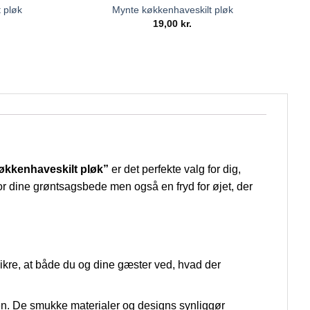
 pløk
Mynte køkkenhaveskilt pløk
19,00
kr.
økkenhaveskilt pløk”
er det perfekte valg for dig,
for dine grøntsagsbede men også en fryd for øjet, der
 sikre, at både du og dine gæster ved, hvad der
ven. De smukke materialer og designs synliggør