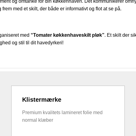
gement og omtanke for din køkkenhaven. Det kommunikerer omhygg
 frem med et skilt, der både er informativt og flot at se på.
ganiseret med
“Tomater køkkenhaveskilt pløk”
. Et skilt der 
ighed og stil til dit havedyrkeri!
Klistermærke
Premium kvalitets lamineret folie med
normal klæber