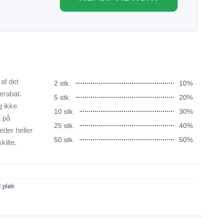
af det
2 stk.
10%
erabat.
5 stk.
20%
g ikke
10 stk.
30%
t på
25 stk.
40%
æder heller
50 stk.
50%
kilte.
 pløk