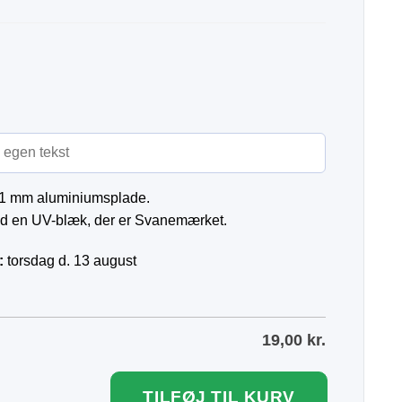
en 1 mm aluminiumsplade.
 med en UV-blæk, der er Svanemærket.
:
torsdag d. 13 august
19,00
kr.
TILFØJ TIL KURV