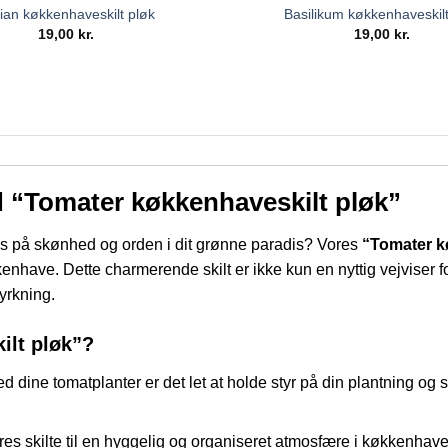
ian køkkenhaveskilt pløk
Basilikum køkkenhaveskilt
19,00
kr.
19,00
kr.
d “Tomater køkkenhaveskilt pløk”
is på skønhed og orden i dit grønne paradis? Vores
“Tomater k
kenhave. Dette charmerende skilt er ikke kun en nyttig vejviser 
dyrkning.
ilt pløk”?
ved dine tomatplanter er det let at holde styr på din plantning og
ores skilte til en hyggelig og organiseret atmosfære i køkkenha