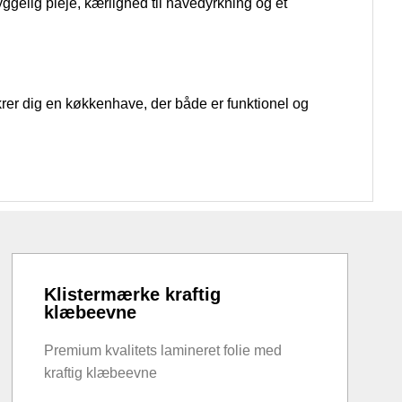
elig pleje, kærlighed til havedyrkning og et
sikrer dig en køkkenhave, der både er funktionel og
Klistermærke kraftig
klæbeevne
Premium kvalitets lamineret folie med
kraftig klæbeevne