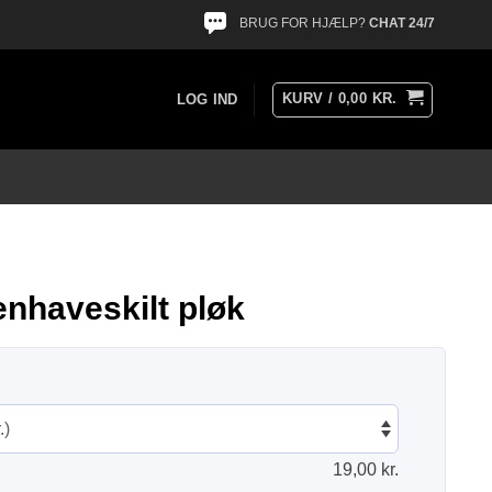
BRUG FOR HJÆLP?
CHAT 24/7
KURV /
0,00
KR.
LOG IND
nhaveskilt pløk
19,00
kr.