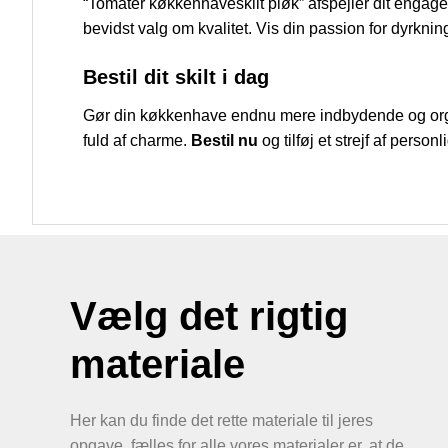
“Tomater køkkenhaveskilt pløk” afspejler dit enga
bevidst valg om kvalitet. Vis din passion for dyrkning
Bestil dit skilt i dag
Gør din køkkenhave endnu mere indbydende og or
fuld af charme.
Bestil nu
og tilføj et strejf af personl
Vælg det rigtig
materiale
Her kan du finde det rette materiale til jeres
opgave, fælles for alle vores materialer er, at de