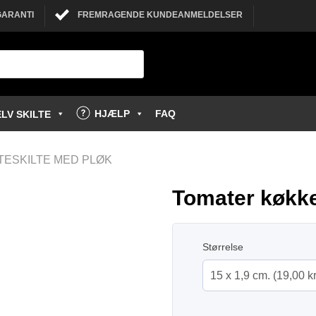
GARANTI
FREMRAGENDE KUNDEANMELDELSER
HJÆLP
FAQ
LV SKILTE
TESKILTE MED PLØK
Tomater køkke
Størrelse