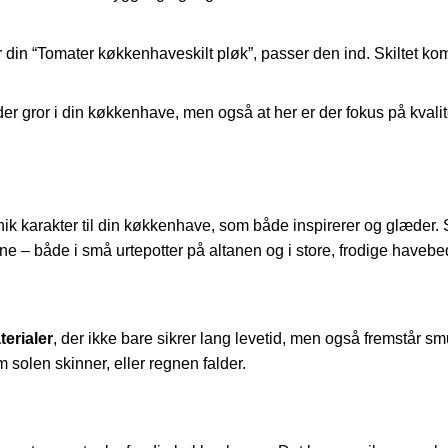
 din “Tomater køkkenhaveskilt pløk”, passer den ind. Skiltet komm
d der gror i din køkkenhave, men også at her er der fokus på kvali
k karakter til din køkkenhave, som både inspirerer og glæder. Ski
e – både i små urtepotter på altanen og i store, frodige havebe
erialer
, der ikke bare sikrer lang levetid, men også fremstår smuk
solen skinner, eller regnen falder.