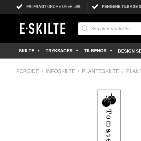
FRI FRAGT
ORDRE OVER 599,-
PENGENE TILBAGE 
SKILTE
TRYKSAGER
TILBEHØR
DESIGN SE
FORSIDE
/
INFOSKILTE
/
PLANTESKILTE
/
PLAN