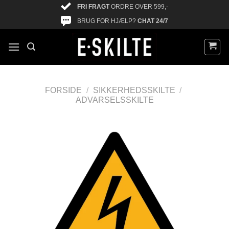
FRI FRAGT
ORDRE OVER 599,-
BRUG FOR HJÆLP?
CHAT 24/7
FORSIDE
/
SIKKERHEDSSKILTE
/
ADVARSELSSKILTE