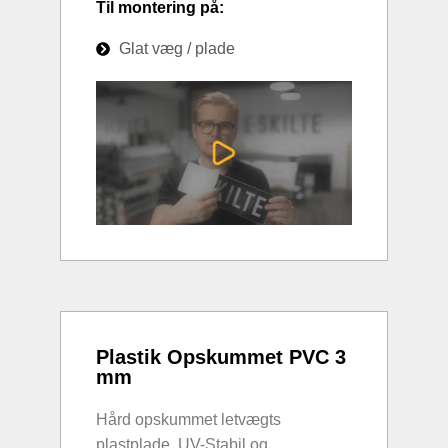
Til montering på:
Glat væg / plade
Plastik Opskummet PVC 3
mm
Hård opskummet letvægts
plastplade. UV-Stabil og