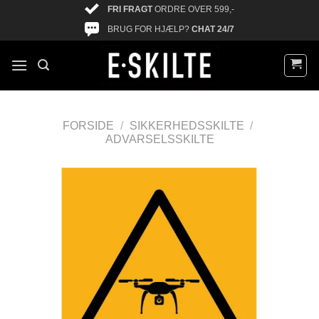
FRI FRAGT
ORDRE OVER 599,-
BRUG FOR HJÆLP?
CHAT 24/7
FORSIDE
/
SIKKERHEDSSKILTE
/
ADVARSELSSKILTE