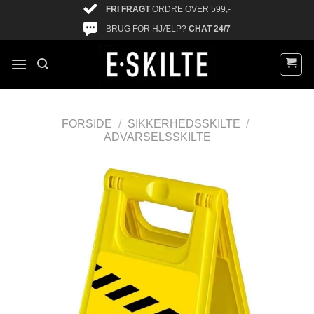
FRI FRAGT
ORDRE OVER 599,-
BRUG FOR HJÆLP?
CHAT 24/7
FORSIDE
/
SIKKERHEDSSKILTE
/
ADVARSELSSKILTE