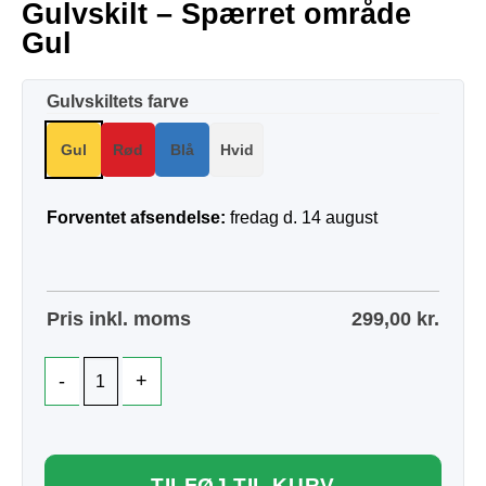
Gulvskilt – Spærret område
Gul
Gulvskiltets farve
Gul
Rød
Blå
Hvid
Forventet afsendelse:
fredag d. 14 august
Pris inkl. moms
299,00
kr.
TILFØJ TIL KURV