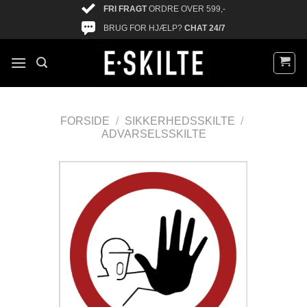
FRI FRAGT
ORDRE OVER 599,-
BRUG FOR HJÆLP?
CHAT 24/7
FORSIDE
/
SIKKERHEDSSKILTE
/
ADVARSELSSKILTE