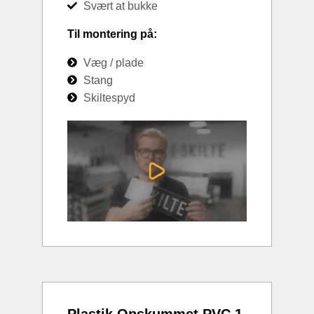
Svært at bukke
Til montering på:
Væg / plade
Stang
Skiltespyd
Plastik Opskummet PVC 1