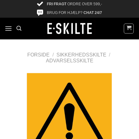
FRI FRAGT
ORDRE OVER 599,-
BRUG FOR HJÆLP?
CHAT 24/7
FORSIDE
/
SIKKERHEDSSKILTE
/
ADVARSELSSKILTE