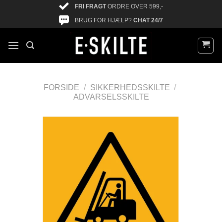
FRI FRAGT
ORDRE OVER 599,-
BRUG FOR HJÆLP?
CHAT 24/7
FORSIDE
/
SIKKERHEDSSKILTE
/
ADVARSELSSKILTE