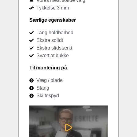
Vores mest solide valg
Tykkelse 3 mm
Særlige egenskaber
Lang holdbarhed
Ekstra solidt
Ekstra slidstærkt
Svært at bukke
Til montering på:
Væg / plade
Stang
Skiltespyd