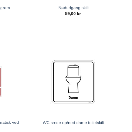
togram
Nødudgang skilt
59,00
kr.
matisk ved
WC sæde op/ned dame toiletskilt