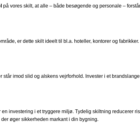
l
på vores skilt, at alle – både besøgende og personale – fors
åde, er dette skilt ideelt til bl.a. hoteller, kontorer og fabrikk
tår imod slid og alskens vejrforhold. Invester i et brandslange sk
 investering i et tryggere miljø. Tydelig skiltning reducerer risik
g, der øger sikkerheden markant i din bygning.