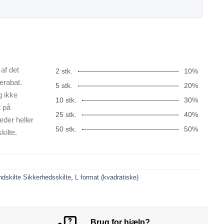
af det
2 stk.
10%
erabat.
5 stk.
20%
g ikke
10 stk.
30%
t på
25 stk.
40%
æder heller
50 stk.
50%
kilte.
ndskilte Sikkerhedsskilte
,
L format (kvadratiske)
Brug for hjælp?