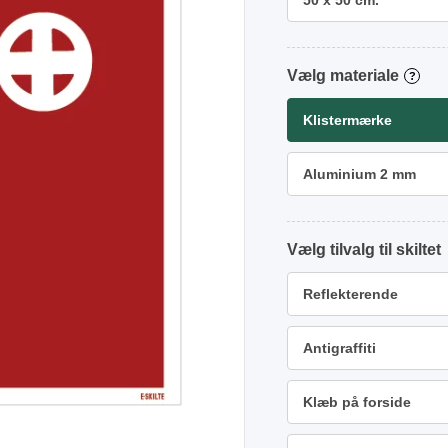
50 x 50 cm.
materiale
?
Klistermærke
Aluminium 2 mm
tilvalg
Reflekterende
Antigraffiti
Klæb på forside