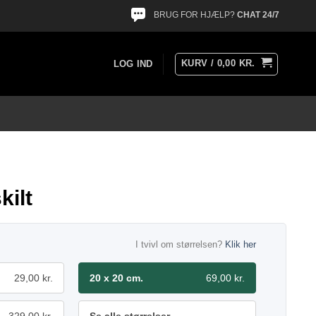
BRUG FOR HJÆLP?
CHAT 24/7
KURV /
0,00
KR.
LOG IND
kilt
I tvivl om størrelsen?
Klik her
29,00 kr.
20 x 20 cm.
69,00 kr.