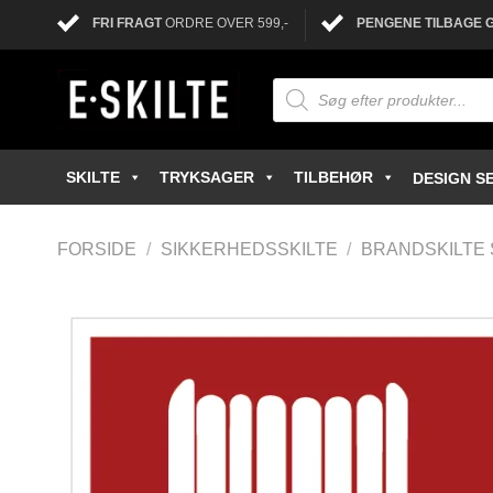
FRI FRAGT
ORDRE OVER 599,-
PENGENE TILBAGE 
SKILTE
TRYKSAGER
TILBEHØR
DESIGN SE
FORSIDE
/
SIKKERHEDSSKILTE
/
BRANDSKILTE 