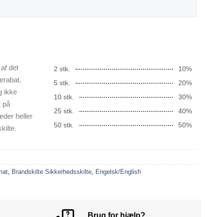
af det
2 stk.
10%
erabat.
5 stk.
20%
g ikke
10 stk.
30%
t på
25 stk.
40%
æder heller
50 stk.
50%
kilte.
mat
,
Brandskilte Sikkerhedsskilte
,
Engelsk/English
Brug for hjælp?