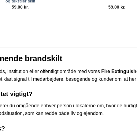
og tekstiler skilt
59,00
kr.
59,00
kr.
mende brandskilt
s, institution eller offentligt område med vores
Fire Extinguish
et klart signal til medarbejdere, besøgende og kunder om, at her p
tet vigtigt?
erer du omgående enhver person i lokalerne om, hvor de hurtigt
 nødsituation, som kan redde både liv og ejendom.
s?