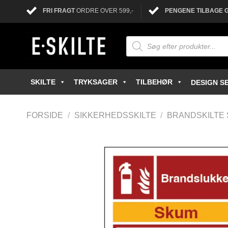
FRI FRAGT
ORDRE OVER 599,-
PENGENE TILBAGE 
SKILTE
TRYKSAGER
TILBEHØR
DESIGN SE
FORSIDE
/
SIKKERHEDSSKILTE
/
BRANDSKILTE 