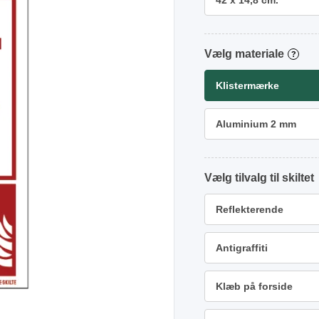
42 x 14,8 cm.
materiale
?
Klistermærke
Aluminium 2 mm
tilvalg
Reflekterende
Antigraffiti
Klæb på forside