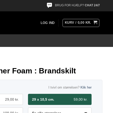
BRUG FOR HJÆLP?
CHAT 24/7
KURV /
0,00
KR.
LOG IND
her Foam : Brandskilt
I tvivl om størrelsen?
Klik her
29,00 kr.
29 x 10,5 cm.
59,00 kr.