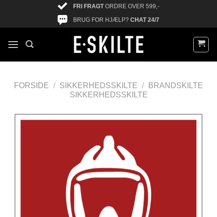
FRI FRAGT
ORDRE OVER 599,-
BRUG FOR HJÆLP?
CHAT 24/7
FORSIDE
/
SIKKERHEDSSKILTE
/
BRANDSKILTE
SIKKERHEDSSKILTE