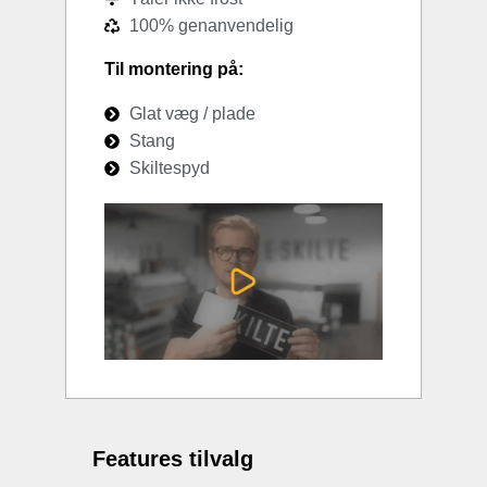
100% genanvendelig
Til montering på:
Glat væg / plade
Stang
Skiltespyd
Features tilvalg