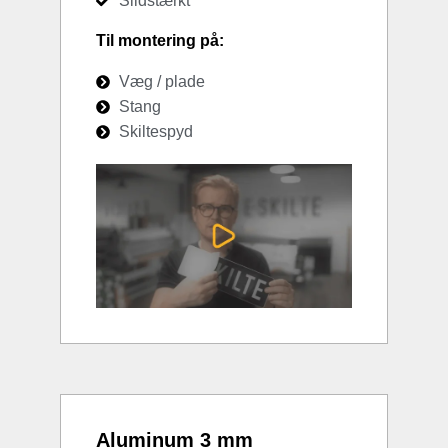
Slidstærkt
Til montering på:
Væg / plade
Stang
Skiltespyd
Aluminum 3 mm