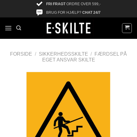
FRI FRAGT
ORDRE OVER 599,-
BRUG FOR HJÆLP?
CHAT 24/7
FORSIDE
/
SIKKERHEDSSKILTE
/
FÆRDSEL PÅ
EGET ANSVAR SKILTE