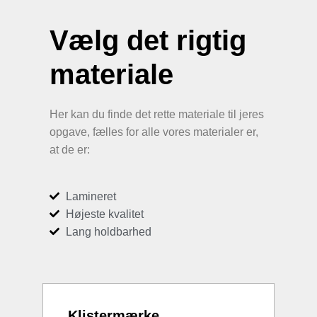
Vælg det rigtig
materiale
Her kan du finde det rette materiale til jeres
opgave, fælles for alle vores materialer er,
at de er:
Lamineret
Højeste kvalitet
Lang holdbarhed
Klistermærke