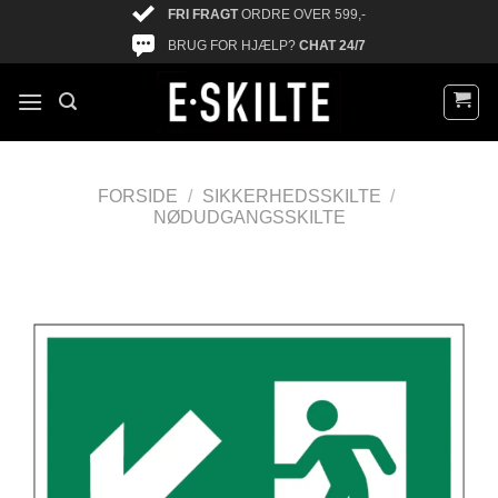
FRI FRAGT
ORDRE OVER 599,-
BRUG FOR HJÆLP?
CHAT 24/7
FORSIDE
/
SIKKERHEDSSKILTE
/
NØDUDGANGSSKILTE