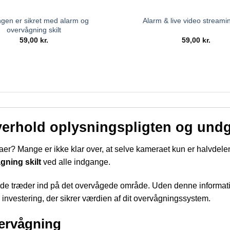
gen er sikret med alarm og
Alarm & live video streamin
overvågning skilt
59,00
kr.
59,00
kr.
verhold oplysningspligten og und
er? Mange er ikke klar over, at selve kameraet kun er halvdelen
gning skilt
ved alle indgange.
ør de træder ind på det overvågede område. Uden denne informatio
le investering, der sikrer værdien af dit overvågningssystem.
vervågning