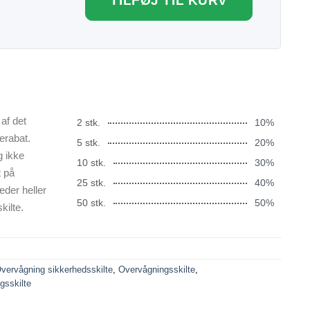
TILFØJ TIL KURV
af det
2 stk.
10%
erabat.
5 stk.
20%
g ikke
10 stk.
30%
t på
25 stk.
40%
æder heller
50 stk.
50%
kilte.
vervågning sikkerhedsskilte
,
Overvågningsskilte
,
gsskilte