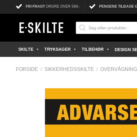
FRI FRAGT
ORDRE OVER 599,-
PENGENE TILBAGE 
SKILTE
TRYKSAGER
TILBEHØR
DESIGN SE
FORSIDE
/
SIKKERHEDSSKILTE
/
OVERVÅGNING