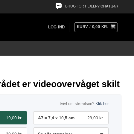
BRUG FOR HJÆLP?
CHAT 24/7
KURV /
0,00
KR.
LOG IND
ådet er videoovervåget skilt
I tvivl om størrelsen?
Klik her
19,00 kr.
A7 = 7,4 x 10,5 cm.
29,00 kr.