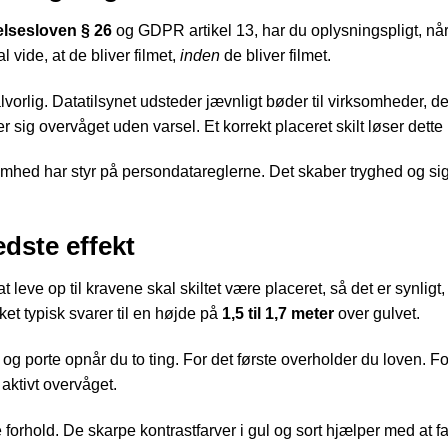
lsesloven § 26
og GDPR artikel 13, har du oplysningspligt, når d
 vide, at de bliver filmet,
inden
de bliver filmet.
rlig. Datatilsynet udsteder jævnligt bøder til virksomheder, d
r sig overvåget uden varsel. Et korrekt placeret skilt løser dette
ksomhed har styr på persondatareglerne. Det skaber tryghed og si
edste effekt
 at leve op til kravene skal skiltet være placeret, så det er synli
ket typisk svarer til en højde på
1,5 til 1,7 meter
over gulvet.
g porte opnår du to ting. For det første overholder du loven. For
aktivt overvåget.
e forhold. De skarpe kontrastfarver i gul og sort hjælper med at f