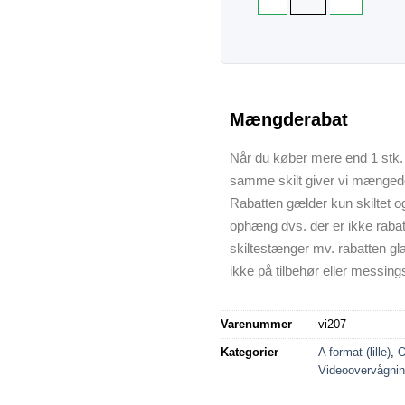
Mængderabat
Når du køber mere end 1 stk. 
samme skilt giver vi mænged
Rabatten gælder kun skiltet o
ophæng dvs. der er ikke raba
skiltestænger mv. rabatten gl
ikke på tilbehør eller messings
Varenummer
vi207
Kategorier
A format (lille)
,
O
Videoovervågnin