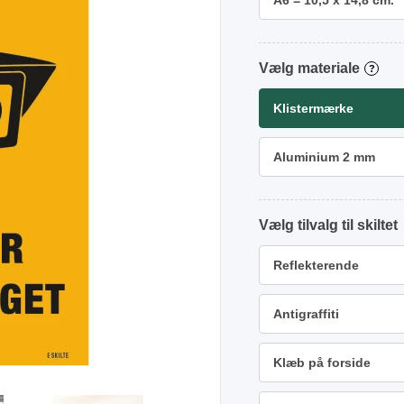
A6 = 10,5 x 14,8 cm.
materiale
?
Klistermærke
Aluminium 2 mm
tilvalg
Reflekterende
Antigraffiti
Klæb på forside