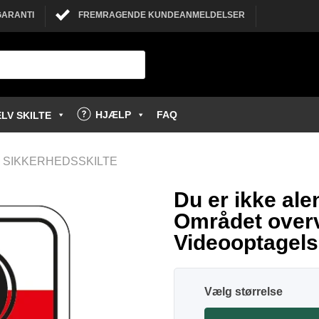
GARANTI
FREMRAGENDE KUNDEANMELDELSER
HJÆLP
FAQ
LV SKILTE
 SIKKERHEDSSKILTE
Du er ikke ale
Området over
Videooptagelse
størrelse