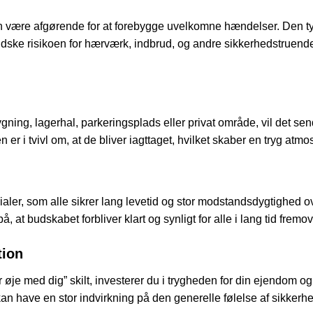
kan være afgørende for at forebygge uvelkomne hændelser. Den ty
ske risikoen for hærværk, indbrud, og andre sikkerhedstruende ak
ygning, lagerhal, parkeringsplads eller privat område, vil det sen
gen er i tvivl om, at de bliver iagttaget, hvilket skaber en tryg at
erialer, som alle sikrer lang levetid og stor modstandsdygtighed ov
at budskabet forbliver klart og synligt for alle i lang tid fremov
tion
 øje med dig” skilt, investerer du i trygheden for din ejendom og d
et kan have en stor indvirkning på den generelle følelse af sikkerh