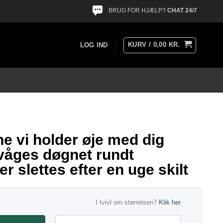
BRUG FOR HJÆLP?
CHAT 24/7
KURV /
0,00
KR.
LOG IND
ne vi holder øje med dig
våges døgnet rundt
r slettes efter en uge skilt
I tvivl om størrelsen?
Klik her