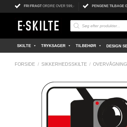
FRI FRAGT
ORDRE OVER 599,-
PENGENE TILBAGE 
SKILTE
TRYKSAGER
TILBEHØR
DESIGN SE
FORSIDE
/
SIKKERHEDSSKILTE
/
OVERVÅGNING