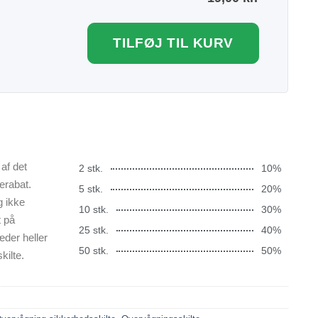
TILFØJ TIL KURV
af det
2 stk.
10%
erabat.
5 stk.
20%
g ikke
10 stk.
30%
t på
25 stk.
40%
æder heller
50 stk.
50%
kilte.