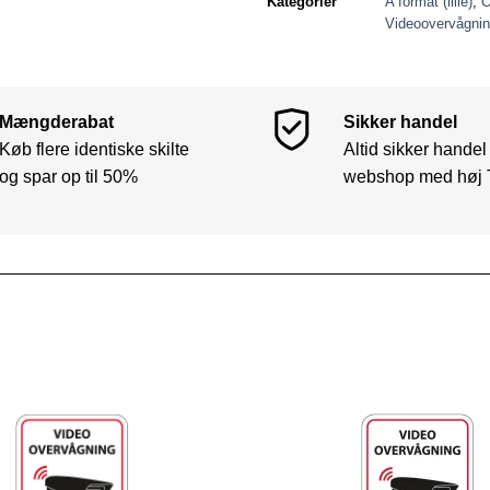
Kategorier
A format (lille)
,
O
Videoovervågnin
Mængderabat
Sikker handel
Køb flere identiske skilte
Altid sikker handel
og spar op til 50%
webshop med høj 