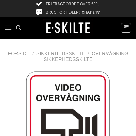
FRI FRAGT
ORDRE OVER 599,-
BRUG FOR HJÆLP?
CHAT 24/7
FORSIDE
/
SIKKERHEDSSKILTE
/
OVERVÅGNING
SIKKERHEDSSKILTE