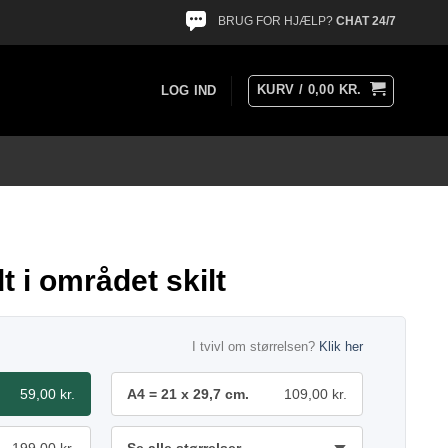
BRUG FOR HJÆLP?
CHAT 24/7
KURV /
0,00
KR.
LOG IND
t i området skilt
I tvivl om størrelsen?
Klik her
59,00 kr.
A4 = 21 x 29,7 cm.
109,00 kr.