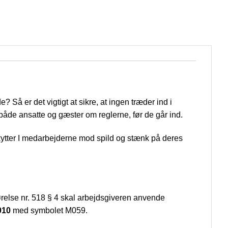
 Så er det vigtigt at sikre, at ingen træder ind i
både ansatte og gæster om reglerne, før de går ind.
kytter I medarbejderne mod spild og stænk på deres
tgørelse nr. 518 § 4 skal arbejdsgiveren anvende
010
med symbolet M059.