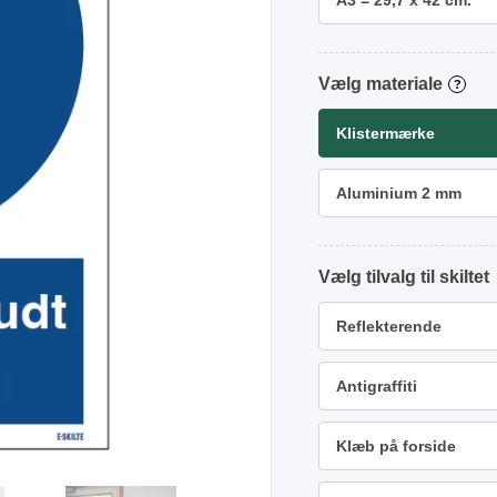
A3 = 29,7 x 42 cm.
materiale
?
Klistermærke
Aluminium 2 mm
tilvalg
Reflekterende
Antigraffiti
Klæb på forside