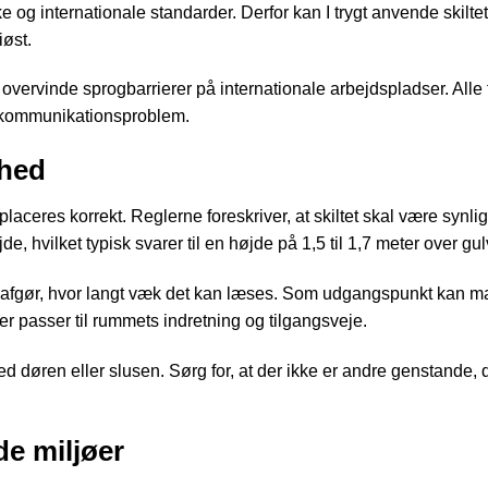
ske og internationale standarder. Derfor kan I trygt anvende skilte
iøst.
rvinde sprogbarrierer på internationale arbejdspladser. Alle fo
t kommunikationsproblem.
ghed
placeres korrekt. Reglerne foreskriver, at skiltet skal være synlig
e, hvilket typisk svarer til en højde på 1,5 til 1,7 meter over gul
lse afgør, hvor langt væk det kan læses. Som udgangspunkt kan m
r passer til rummets indretning og tilgangsveje.
ed døren eller slusen. Sørg for, at der ikke er andre genstande, 
ede miljøer