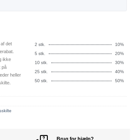
af det
2 stk.
10%
erabat.
5 stk.
20%
g ikke
10 stk.
30%
t på
25 stk.
40%
æder heller
50 stk.
50%
kilte.
skilte
Brug for hjælp?