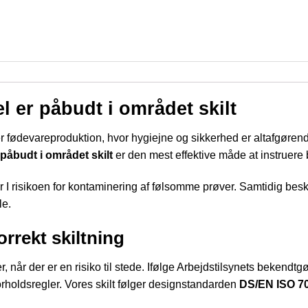
el er påbudt i området skilt
r fødevareproduktion, hvor hygiejne og sikkerhed er altafgørende?
r påbudt i området skilt
er den mest effektive måde at instruere 
 I risikoen for kontaminering af følsomme prøver. Samtidig bes
le.
rrekt skiltning
r, når der er en risiko til stede. Ifølge Arbejdstilsynets bekend
orholdsregler. Vores skilt følger designstandarden
DS/EN ISO 7