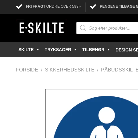
FRI FRAGT
ORDRE OVER 599,-
PENGENE TILBAGE 
SKILTE
TRYKSAGER
TILBEHØR
DESIGN SE
FORSIDE
/
SIKKERHEDSSKILTE
/
PÅBUDSSKILT