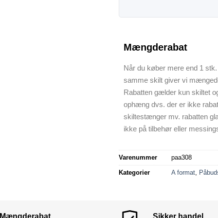
Mængderabat
Når du køber mere end 1 stk. 
samme skilt giver vi mænged
Rabatten gælder kun skiltet o
ophæng dvs. der er ikke raba
skiltestænger mv. rabatten gl
ikke på tilbehør eller messings
Varenummer
paa308
Kategorier
A format
,
Påbuds
Mængderabat
Sikker handel