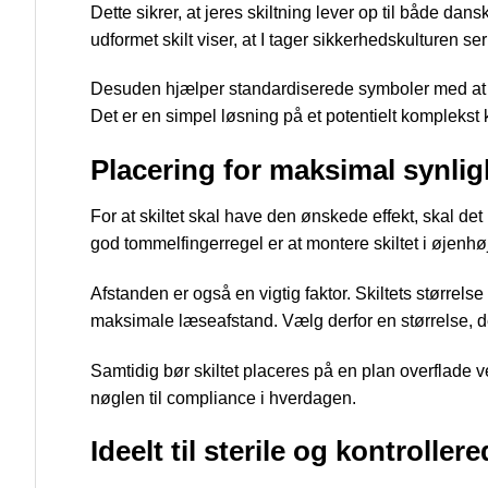
Dette sikrer, at jeres skiltning lever op til både dan
udformet skilt viser, at I tager sikkerhedskulturen ser
Desuden hjælper standardiserede symboler med at ove
Det er en simpel løsning på et potentielt kompleks
Placering for maksimal synli
For at skiltet skal have den ønskede effekt, skal det 
god tommelfingerregel er at montere skiltet i øjenhøjd
Afstanden er også en vigtig faktor. Skiltets større
maksimale læseafstand. Vælg derfor en størrelse, de
Samtidig bør skiltet placeres på en plan overflade v
nøglen til compliance i hverdagen.
Ideelt til sterile og kontroller