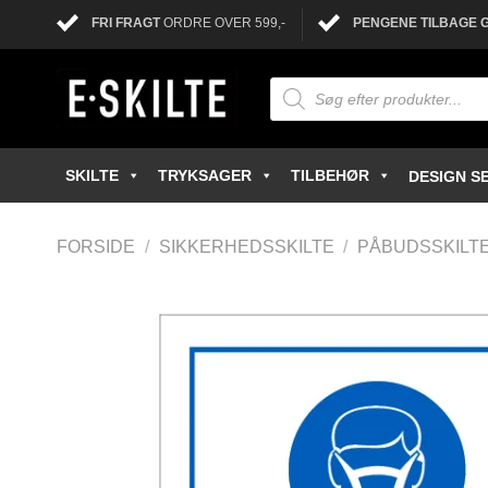
FRI FRAGT
ORDRE OVER 599,-
PENGENE TILBAGE 
SKILTE
TRYKSAGER
TILBEHØR
DESIGN SE
FORSIDE
/
SIKKERHEDSSKILTE
/
PÅBUDSSKILT