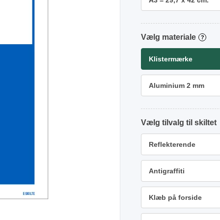
A3 = 29,7 x 42 cm.
materiale
?
Klistermærke
Aluminium 2 mm
tilvalg
Reflekterende
Antigraffiti
Klæb på forside