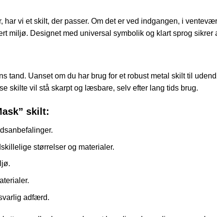
ar vi et skilt, der passer. Om det er ved indgangen, i venteværel
rt miljø. Designet med universal symbolik og klart sprog sikrer 
ens tand. Uanset om du har brug for et robust metal skilt til udendø
se skilte vil stå skarpt og læsbare, selv efter lang tids brug.
ask” skilt:
dsanbefalinger.
killelige størrelser og materialer.
ljø.
terialer.
svarlig adfærd.