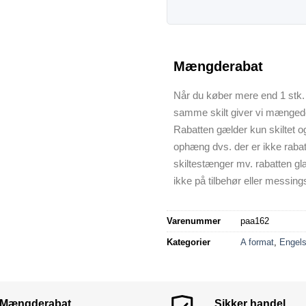
Mængderabat
Når du køber mere end 1 stk. 
samme skilt giver vi mænged
Rabatten gælder kun skiltet o
ophæng dvs. der er ikke raba
skiltestænger mv. rabatten gl
ikke på tilbehør eller messings
Varenummer
paa162
Kategorier
A format
,
Engels
Mængderabat
Sikker handel