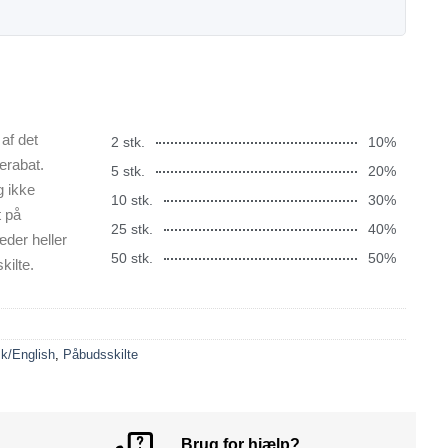
af det
2 stk.
10%
erabat.
5 stk.
20%
g ikke
10 stk.
30%
t på
25 stk.
40%
æder heller
50 stk.
50%
kilte.
k/English
,
Påbudsskilte
Brug for hjælp?