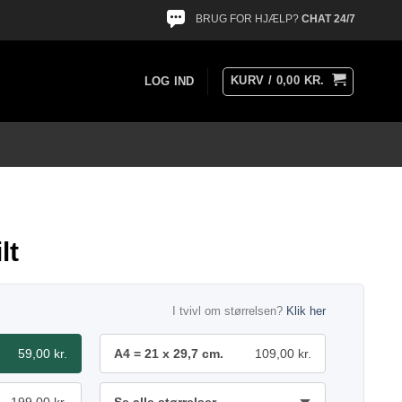
BRUG FOR HJÆLP?
CHAT 24/7
KURV /
0,00
KR.
LOG IND
lt
I tvivl om størrelsen?
Klik her
59,00 kr.
A4 = 21 x 29,7 cm.
109,00 kr.