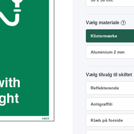
50 x 50 cm.
materiale
?
Klistermærke
Aluminium 2 mm
tilvalg
Reflekterende
Antigraffiti
Klæb på forside