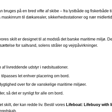
n bruges på en bred vifte af skibe – fra lystbåde og fiskerbåde ti
 fra maskinrum til dækarealer, sikkerhedsstationer og nær midlert
, vores skilt er designet til at modstå det barske maritime miljø. D
sættelse for saltvand, solens stråler og vejrpåvirkninger.
n af livreddende udstyr i nødsituationer.
og tilpasses let enhver placering om bord.
gtighed over for de vanskelige maritime miljøer.
r, så det er synligt for alle om bord.
t skilt, der kan redde liv. Bestil vores
Lifeboat: Lifebuoy with li
beredskab.