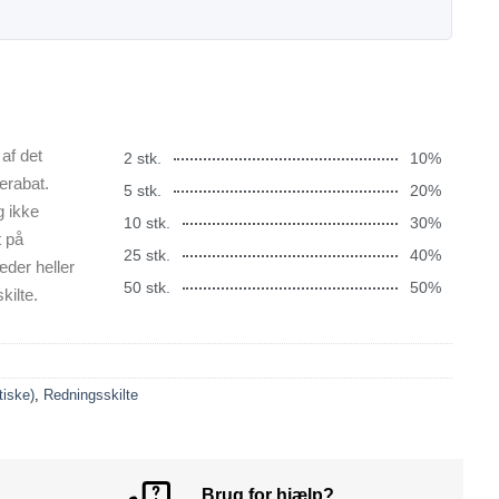
af det
2 stk.
10%
erabat.
5 stk.
20%
g ikke
10 stk.
30%
t på
25 stk.
40%
æder heller
50 stk.
50%
kilte.
tiske)
,
Redningsskilte
Brug for hjælp?