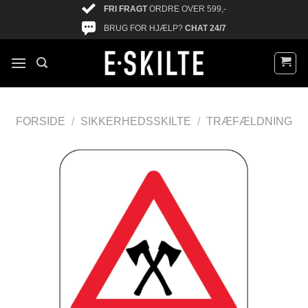
FRI FRAGT
ORDRE OVER 599,-
BRUG FOR HJÆLP?
CHAT 24/7
FORSIDE
/
SIKKERHEDSSKILTE
/
TRÆFÆLDNING