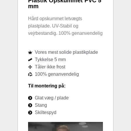
Plastik Opskummet PVC 5
mm
Hård opskummet letvægts
plastplade. UV-Stabil og
vejrbestandig. 100% genanvendelig
Vores mest solide plastikplade
Tykkelse 5 mm
Tåler ikke frost
100% genanvendelig
Til montering på:
Glat væg / plade
Stang
Skiltespyd