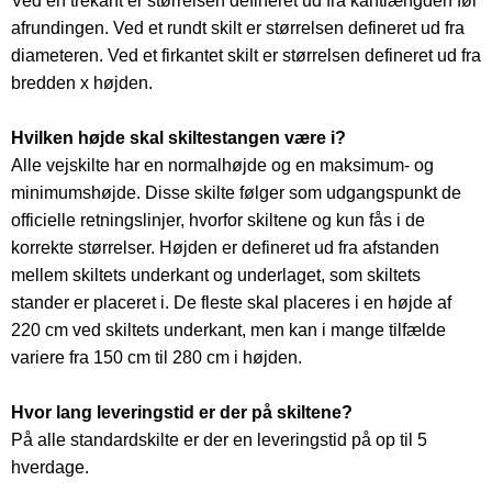
Ved en trekant er størrelsen defineret ud fra kantlængden før
afrundingen. Ved et rundt skilt er størrelsen defineret ud fra
diameteren. Ved et firkantet skilt er størrelsen defineret ud fra
bredden x højden.
Hvilken højde skal skiltestangen være i?
Alle vejskilte har en normalhøjde og en maksimum- og
minimumshøjde. Disse skilte følger som udgangspunkt de
officielle retningslinjer, hvorfor skiltene og kun fås i de
korrekte størrelser. Højden er defineret ud fra afstanden
mellem skiltets underkant og underlaget, som skiltets
stander er placeret i. De fleste skal placeres i en højde af
220 cm ved skiltets underkant, men kan i mange tilfælde
variere fra 150 cm til 280 cm i højden.
Hvor lang leveringstid er der på skiltene?
På alle standardskilte er der en leveringstid på op til 5
hverdage.