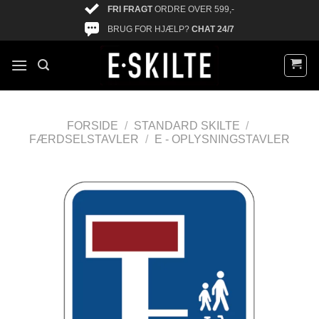
FRI FRAGT
ORDRE OVER 599,-
BRUG FOR HJÆLP?
CHAT 24/7
FORSIDE
/
STANDARD SKILTE
/
FÆRDSELSTAVLER
/
E - OPLYSNINGSTAVLER