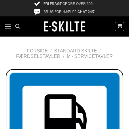
FRI FRAGT
ORDRE OVER 599,-
BRUG FOR HJÆLP?
CHAT 24/7
FORSIDE
/
STANDARD SKILTE
/
FÆRDSELSTAVLER
/
M - SERVICETAVLER