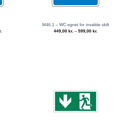
M46,1 – WC egnet for invalide skilt
r.
449,00
kr.
–
599,00
kr.