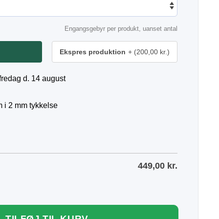
Engangsgebyr per produkt, uanset antal
Ekspres produktion
(200,00 kr.)
fredag d. 14 august
 i 2 mm tykkelse
449,00
kr.
TILFØJ TIL KURV