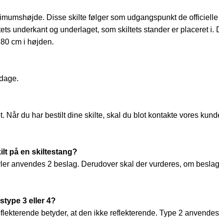
umshøjde. Disse skilte følger som udgangspunkt de officielle ret
tets underkant og underlaget, som skiltets stander er placeret i. 
280 cm i højden.
rdage.
 Når du har bestilt dine skilte, skal du blot kontakte vores kund
lt på en skiltestang?
ler anvendes 2 beslag. Derudover skal der vurderes, om beslag
kstype 3 eller 4?
t reflekterende betyder, at den ikke reflekterende. Type 2 anvendes