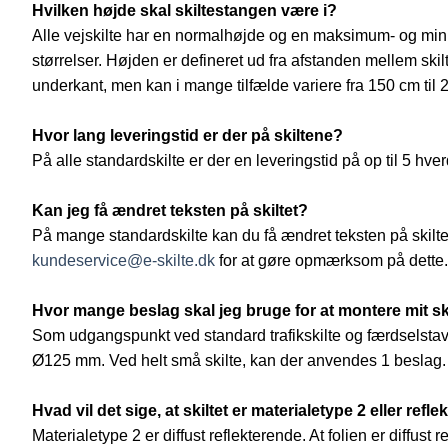
Hvilken højde skal skiltestangen være i?
Alle vejskilte har en normalhøjde og en maksimum- og minim
størrelser. Højden er defineret ud fra afstanden mellem skil
underkant, men kan i mange tilfælde variere fra 150 cm til 
Hvor lang leveringstid er der på skiltene?
På alle standardskilte er der en leveringstid på op til 5 hve
Kan jeg få ændret teksten på skiltet?
På mange standardskilte kan du få ændret teksten på skiltet.
kundeservice@e-skilte.dk
for at gøre opmærksom på dette.
Hvor mange beslag skal jeg bruge for at montere mit ski
Som udgangspunkt ved standard trafikskilte og færdselstav
Ø125 mm. Ved helt små skilte, kan der anvendes 1 beslag.
Hvad vil det sige, at skiltet er materialetype 2 eller refle
Materialetype 2 er diffust reflekterende. At folien er diffus