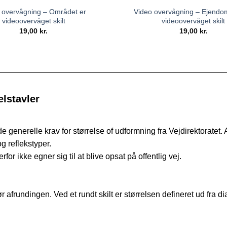
 overvågning – Området er
Video overvågning – Ejend
videoovervåget skilt
videoovervåget skilt
19,00
kr.
19,00
kr.
lstavler
 de generelle krav for størrelse of udformning fra Vejdirektoratet.
og reflekstyper.
or ikke egner sig til at blive opsat på offentlig vej.
afrundingen. Ved et rundt skilt er størrelsen defineret ud fra dia