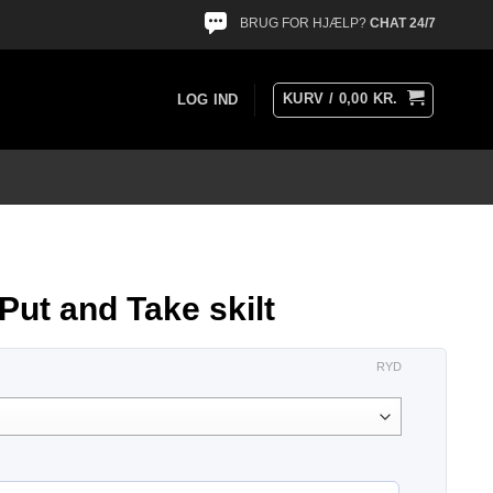
BRUG FOR HJÆLP?
CHAT 24/7
KURV /
0,00
KR.
LOG IND
Put and Take skilt
RYD