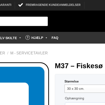
GARANTI
FREMRAGENDE KUNDEANMELDELSER
HJÆLP
FAQ
LV SKILTE
LER
/
M - SERVICETAVLER
M37 – Fiskesø 
Størrelse
Ophængning