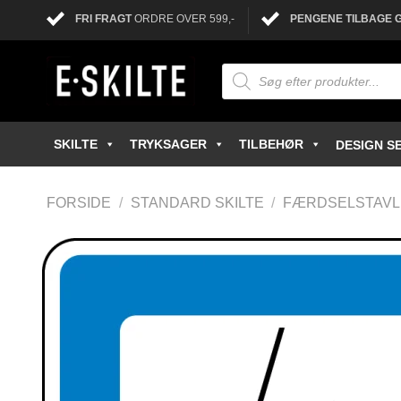
FRI FRAGT
ORDRE OVER 599,-
PENGENE TILBAGE 
SKILTE
TRYKSAGER
TILBEHØR
DESIGN SE
FORSIDE
/
STANDARD SKILTE
/
FÆRDSELSTAV