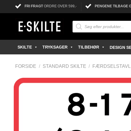
FRI FRAGT
ORDRE OVER 599,-
PENGENE TILBAGE 
SKILTE
TRYKSAGER
TILBEHØR
DESIGN SE
FORSIDE
/
STANDARD SKILTE
/
FÆRDSELSTAV