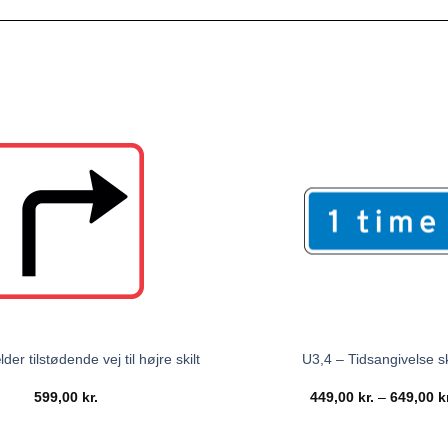
er tilstødende vej til højre skilt
U3,4 – Tidsangivelse sk
599,00
kr.
449,00
kr.
–
649,00
k