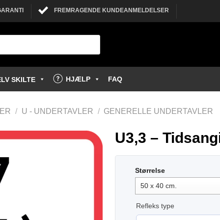
GARANTI
FREMRAGENDE KUNDEANMELDELSER
HJÆLP
FAQ
LV SKILTE
LER
/
U - UNDERTAVLER
/
GENERELLE UNDERTAVLER
U3,3 – Tidsangi
Størrelse
Refleks type