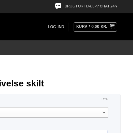
BRUG FOR HJÆLP?
CHAT 24/7
KURV /
0,00
KR.
LOG IND
velse skilt
RYD