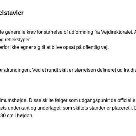
lstavler
 de generelle krav for størrelse of udformning fra Vejdirektoratet.
og reflekstyper.
or ikke egner sig til at blive opsat på offentlig vej.
afrundingen. Ved et rundt skilt er størrelsen defineret ud fra dia
umshøjde. Disse skilte følger som udgangspunkt de officielle ret
tets underkant og underlaget, som skiltets stander er placeret i. 
280 cm i højden.