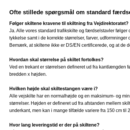
Ofte stillede spørgsmål om standard færdse
Følger skiltene kravene til skiltning fra Vejdirektoratet?
Ja. Alle vores standard trafikskilte og færdselstavler følger
tykkelse samt i de korrekte størrelser, farver, udformninger 
Bemærk, at skiltene ikke er DS/EN certificerede, og at de derf
Hvordan skal størrelse på skiltet fortolkes?
Ved en trekant er størrelsen defineret ud fra kantlængden før 
bredden x højden.
Hvilken højde skal skiltestangen være i?
Alle vejskilte har en normalhøjde og en maksimum- og minim
størrelser. Højden er defineret ud fra afstanden mellem skil
underkant, men kan i mange tilfælde variere fra 150 cm til 
Hvor lang leveringstid er der på skiltene?