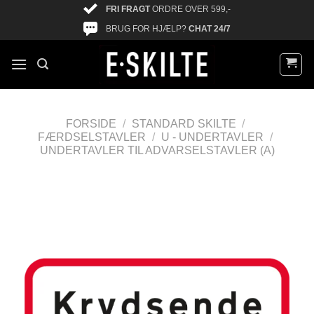
FRI FRAGT
ORDRE OVER 599,-
BRUG FOR HJÆLP?
CHAT 24/7
FORSIDE
/
STANDARD SKILTE
/
FÆRDSELSTAVLER
/
U - UNDERTAVLER
/
UNDERTAVLER TIL ADVARSELSTAVLER (A)