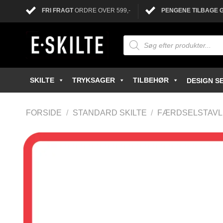
FRI FRAGT
ORDRE OVER 599,-
PENGENE TILBAGE 
SKILTE
TRYKSAGER
TILBEHØR
DESIGN SE
FORSIDE
/
STANDARD SKILTE
/
FÆRDSELSTAV