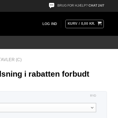
BRUG FOR HJÆLP?
CHAT 24/7
KURV /
0,00
KR.
LOG IND
AVLER (C)
sning i rabatten forbudt
RYD