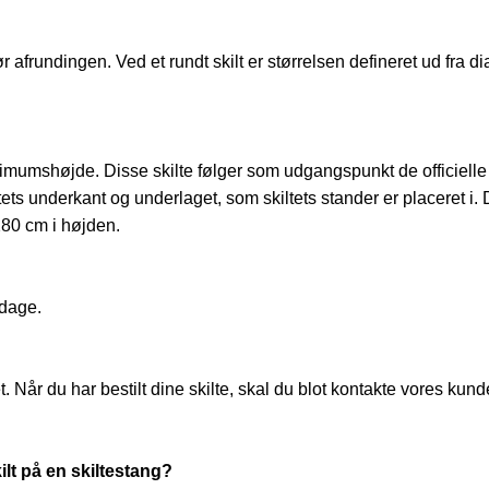
afrundingen. Ved et rundt skilt er størrelsen defineret ud fra dia
umshøjde. Disse skilte følger som udgangspunkt de officielle ret
tets underkant og underlaget, som skiltets stander er placeret i. 
280 cm i højden.
rdage.
 Når du har bestilt dine skilte, skal du blot kontakte vores kund
lt på en skiltestang?