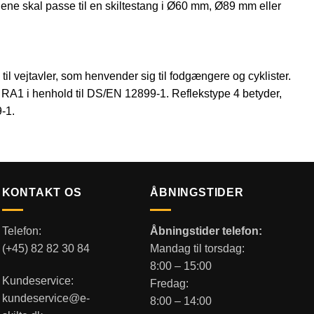
ene skal passe til en skiltestang i Ø60 mm, Ø89 mm eller
 til vejtavler, som henvender sig til fodgængere og cyklister.
sse RA1 i henhold til DS/EN 12899-1. Reflekstype 4 betyder,
9-1.
KONTAKT OS
ÅBNINGSTIDER
Telefon:
Åbningstider telefon:
(+45) 82 82 30 84
Mandag til torsdag:
8:00 – 15:00
Kundeservice:
Fredag:
kundeservice@e-
8:00 – 14:00