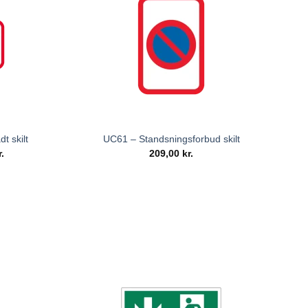
t skilt
UC61 – Standsningsforbud skilt
r.
209,00
kr.