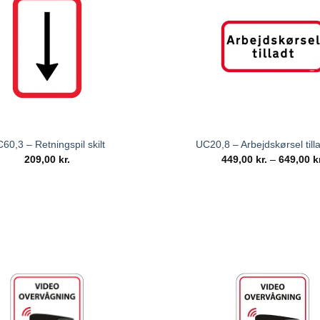
60,3 – Retningspil skilt
UC20,8 – Arbejdskørsel tillad
209,00
kr.
449,00
kr.
–
649,00
k