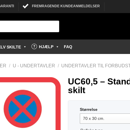
GARANTI
FREMRAGENDE KUNDEANMELDELSER
HJÆLP
FAQ
LV SKILTE
LER
/
U - UNDERTAVLER
/
UNDERTAVLER TIL FORBUDST
UC60,5 – Stand
skilt
Størrelse