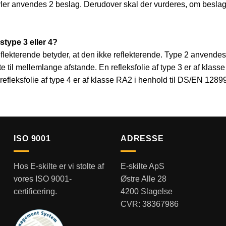
ler anvendes 2 beslag. Derudover skal der vurderes, om beslag
kstype 3 eller 4?
t reflekterende betyder, at den ikke reflekterende. Type 2 anvendes
orte til mellemlange afstande. En refleksfolie af type 3 er af kla
 refleksfolie af type 4 er af klasse RA2 i henhold til DS/EN 1289
ISO 9001
ADRESSE
Hos E-skilte er vi stolte af
E-skilte ApS
vores ISO 9001-
Østre Alle 28
certificering.
4200 Slagelse
CVR: 38367986