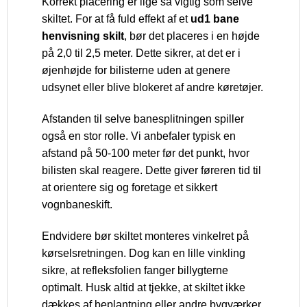
Korrekt placering er lige så vigtig som selve
skiltet. For at få fuld effekt af et
ud1 bane
henvisning skilt
, bør det placeres i en højde
på 2,0 til 2,5 meter. Dette sikrer, at det er i
øjenhøjde for bilisterne uden at genere
udsynet eller blive blokeret af andre køretøjer.
Afstanden til selve banesplitningen spiller
også en stor rolle. Vi anbefaler typisk en
afstand på 50-100 meter før det punkt, hvor
bilisten skal reagere. Dette giver føreren tid til
at orientere sig og foretage et sikkert
vognbaneskift.
Endvidere bør skiltet monteres vinkelret på
kørselsretningen. Dog kan en lille vinkling
sikre, at refleksfolien fanger billygterne
optimalt. Husk altid at tjekke, at skiltet ikke
dækkes af beplantning eller andre bygværker.