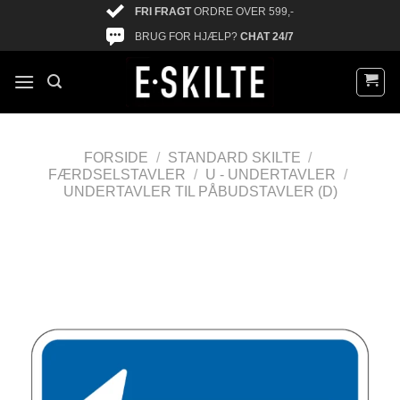
FRI FRAGT
ORDRE OVER 599,-
BRUG FOR HJÆLP?
CHAT 24/7
FORSIDE
/
STANDARD SKILTE
/
FÆRDSELSTAVLER
/
U - UNDERTAVLER
/
UNDERTAVLER TIL PÅBUDSTAVLER (D)