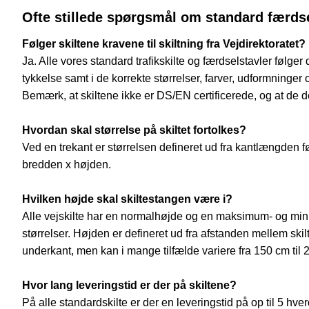
Ofte stillede spørgsmål om standard færdse
Følger skiltene kravene til skiltning fra Vejdirektoratet?
Ja. Alle vores standard trafikskilte og færdselstavler følger
tykkelse samt i de korrekte størrelser, farver, udformninger 
Bemærk, at skiltene ikke er DS/EN certificerede, og at de derf
Hvordan skal størrelse på skiltet fortolkes?
Ved en trekant er størrelsen defineret ud fra kantlængden før 
bredden x højden.
Hvilken højde skal skiltestangen være i?
Alle vejskilte har en normalhøjde og en maksimum- og minim
størrelser. Højden er defineret ud fra afstanden mellem skil
underkant, men kan i mange tilfælde variere fra 150 cm til 
Hvor lang leveringstid er der på skiltene?
På alle standardskilte er der en leveringstid på op til 5 hve