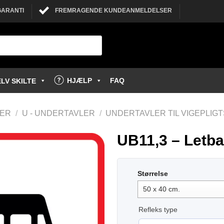
GARANTI
FREMRAGENDE KUNDEANMELDELSER
HJÆLP
FAQ
LV SKILTE
LER
/
U - UNDERTAVLER
/
UNDERTAVLER TIL VIGEPLIGT
UB11,3 – Letba
Størrelse
Refleks type