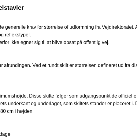
lstavler
 de generelle krav for størrelse of udformning fra Vejdirektoratet.
og reflekstyper.
or ikke egner sig til at blive opsat på offentlig vej.
afrundingen. Ved et rundt skilt er størrelsen defineret ud fra dia
umshøjde. Disse skilte følger som udgangspunkt de officielle ret
tets underkant og underlaget, som skiltets stander er placeret i. 
280 cm i højden.
rdage.