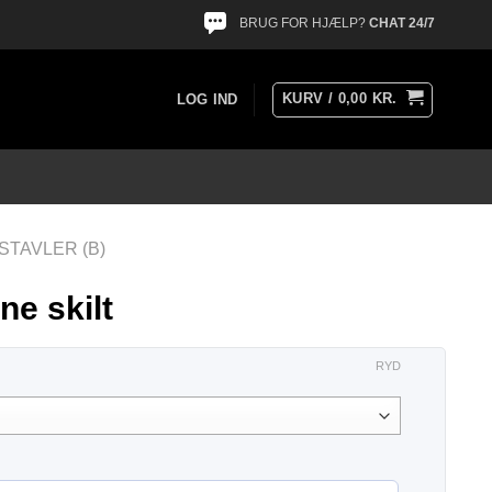
BRUG FOR HJÆLP?
CHAT 24/7
KURV /
0,00
KR.
LOG IND
STAVLER (B)
ne skilt
RYD