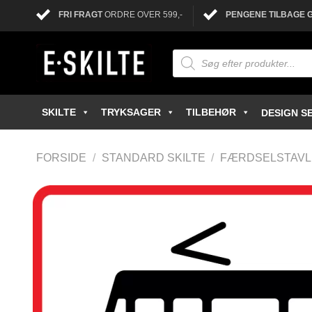
FRI FRAGT
ORDRE OVER 599,-
PENGENE TILBAGE 
SKILTE
TRYKSAGER
TILBEHØR
DESIGN SE
FORSIDE
/
STANDARD SKILTE
/
FÆRDSELSTAV