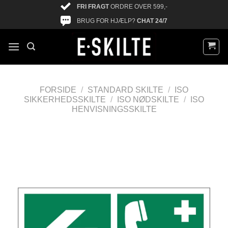
FRI FRAGT
ORDRE OVER 599,-
BRUG FOR HJÆLP?
CHAT 24/7
FORSIDE
/
STANDARD SKILTE
/
ISO
SIKKERHEDSSKILTE
/
ISO NØDSKILTE
/
ISO
HENVISNINGSSKILTE