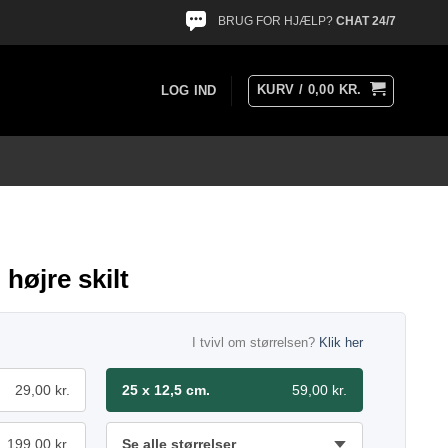
BRUG FOR HJÆLP?
CHAT 24/7
KURV /
0,00
KR.
LOG IND
højre skilt
I tvivl om størrelsen?
Klik her
29,00 kr.
25 x 12,5 cm.
59,00 kr.
199,00 kr.
Se alle størrelser