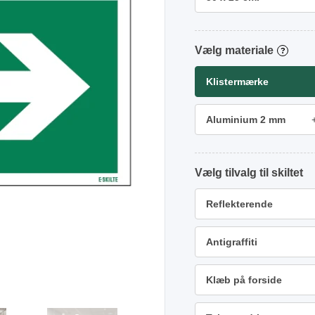
materiale
?
Klistermærke
Aluminium 2 mm
tilvalg
Reflekterende
Antigraffiti
Klæb på forside