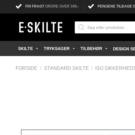
FRI FRAGT
ORDRE OVER 599,-
PENGENE TILBAGE 
SKILTE
TRYKSAGER
TILBEHØR
DESIGN SE
FORSIDE
/
STANDARD SKILTE
/
ISO SIKKERHED