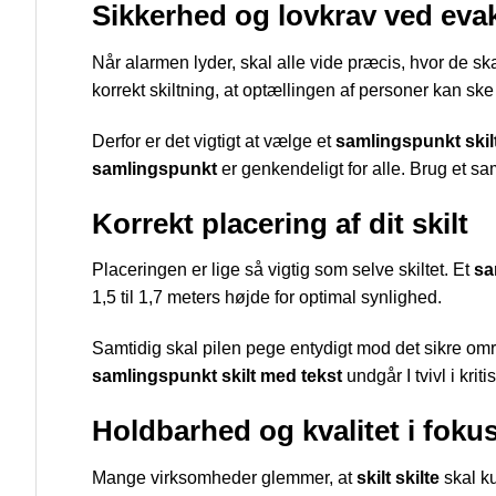
Sikkerhed og lovkrav ved eva
Når alarmen lyder, skal alle vide præcis, hvor de sk
korrekt skiltning, at optællingen af personer kan ske 
Derfor er det vigtigt at vælge et
samlingspunkt skilt
samlingspunkt
er genkendeligt for alle. Brug et sa
Korrekt placering af dit skilt
Placeringen er lige så vigtig som selve skiltet. Et
sa
1,5 til 1,7 meters højde for optimal synlighed.
Samtidig skal pilen pege entydigt mod det sikre om
samlingspunkt skilt med tekst
undgår I tvivl i kriti
Holdbarhed og kvalitet i foku
Mange virksomheder glemmer, at
skilt skilte
skal ku