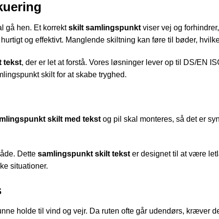
kuering
al gå hen. Et korrekt
skilt samlingspunkt
viser vej og forhindrer
hurtigt og effektivt. Manglende skiltning kan føre til bøder, hvilk
 tekst
, der er let at forstå. Vores løsninger lever op til DS/EN
mlingspunkt skilt for at skabe tryghed.
mlingspunkt skilt med tekst
og pil skal monteres, så det er syn
råde. Dette
samlingspunkt skilt tekst
er designet til at være let
ske situationer.
s
nne holde til vind og vejr. Da ruten ofte går udendørs, kræver d