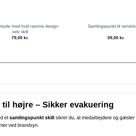
rtavle med hvid ramme design-
Samlingspunkt til venstre 
selv skilt
79,00
kr.
59,00
kr.
til højre – Sikker evakuering
ed et
samlingspunkt skilt
sikrer du, at medarbejdere og gæster fi
emer ved brandsyn.