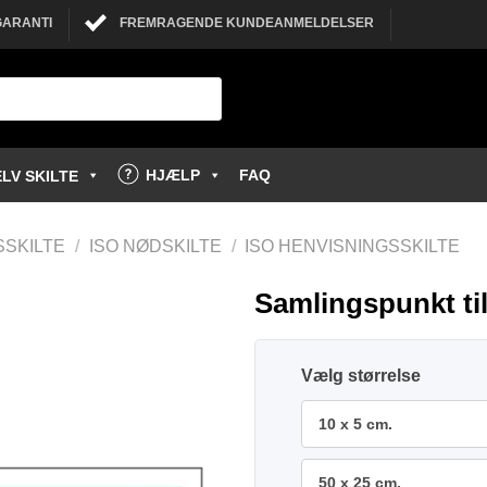
GARANTI
FREMRAGENDE KUNDEANMELDELSER
HJÆLP
FAQ
LV SKILTE
SSKILTE
/
ISO NØDSKILTE
/
ISO HENVISNINGSSKILTE
Samlingspunkt til 
størrelse
10 x 5 cm.
50 x 25 cm.