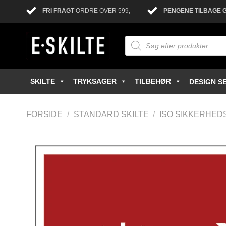
FRI FRAGT
ORDRE OVER 599,-
PENGENE TILBAGE 
SKILTE
TRYKSAGER
TILBEHØR
DESIGN SE
FORSIDE
/
STANDARD SKILTE
/
ISO SIKKERHED