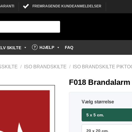
GARANTI
FREMRAGENDE KUNDEANMELDELSER
HJÆLP
FAQ
LV SKILTE
SSKILTE
/
ISO BRANDSKILTE
/
ISO BRANDSKILTE PIKT
F018 Brandalarm b
størrelse
5 x 5 cm.
20 x 20 cm.