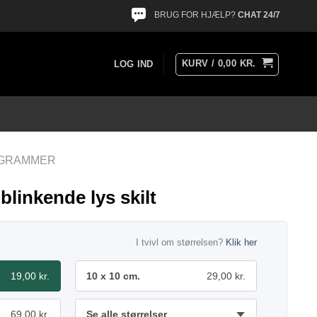
BRUG FOR HJÆLP?
CHAT 24/7
KURV /
0,00
KR.
LOG IND
OGRAMMER
linkende lys skilt
I tvivl om størrelsen?
Klik her
19,00 kr.
10 x 10 cm.
29,00 kr.
69,00 kr.
Se alle størrelser