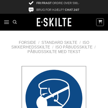
FRI FRAGT
ORDRE OVER 599,-
BRUG FOR HJÆLP?
CHAT 24/7
FORSIDE
/
STANDARD SKILTE
/
ISO
SIKKERHEDSSKILTE
/
ISO PÅBUDSSKILTE
/
PÅBUDSSKILTE MED TEKST