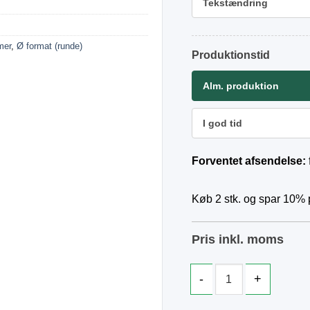
Tekstændring
mer
,
Ø format (runde)
Produktionstid
Alm. produktion
I god tid
Forventet afsendelse:
Køb 2 stk. og spar 10% p
Pris inkl. moms