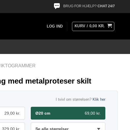
BRUG FOR HJÆLP?
CHAT 24/7
KURV /
0,00
KR.
LOG IND
 PIKTOGRAMMER
g med metalproteser skilt
I tvivl om størrelsen?
Klik her
29,00 kr.
Ø20 cm
69,00 kr.
329,00 kr.
Se alle størrelser