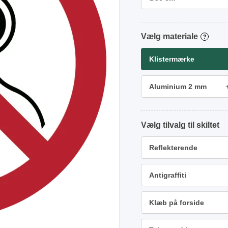
materiale
?
Klistermærke
Aluminium 2 mm
tilvalg
Reflekterende
Antigraffiti
Klæb på forside