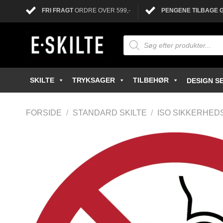
FRI FRAGT
ORDRE OVER 599,-
PENGENE TILBAGE 
SKILTE
TRYKSAGER
TILBEHØR
DESIGN SE
FORSIDE
/
STANDARD SKILTE
/
ISO SIKKERHED