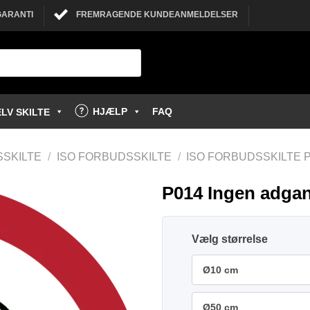
GARANTI
FREMRAGENDE KUNDEANMELDELSER
HJÆLP
FAQ
LV SKILTE
SSKILTE
/
ISO FORBUDSSKILTE
/
ISO FORBUDSSKILTE
P014 Ingen adgan
størrelse
Ø10 cm
Ø50 cm