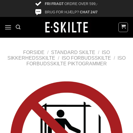
FRI FRAGT
ORDRE OVER 599,-
BRUG FOR HJÆLP?
CHAT 24/7
FORSIDE
/
STANDARD SKILTE
/
ISO
SIKKERHEDSSKILTE
/
ISO FORBUDSSKILTE
/
ISO
FORBUDSSKILTE PIKTOGRAMMER