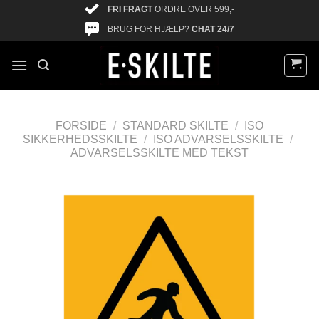
FRI FRAGT
ORDRE OVER 599,-
BRUG FOR HJÆLP?
CHAT 24/7
FORSIDE
/
STANDARD SKILTE
/
ISO
SIKKERHEDSSKILTE
/
ISO ADVARSELSSKILTE
/
ADVARSELSSKILTE MED TEKST