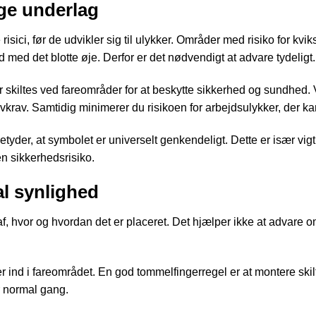
ige underlag
sici, før de udvikler sig til ulykker. Områder med risiko for kvi
med det blotte øje. Derfor er det nødvendigt at advare tydeligt.
r skiltes ved fareområder for at beskytte sikkerhed og sundhed
lovkrav. Samtidig minimerer du risikoen for arbejdsulykker, der ka
tyder, at symbolet er universelt genkendeligt. Dette er især vig
en sikkerhedsrisiko.
al synlighed
af, hvor og hvordan det er placeret. Det hjælper ikke at advare o
 ind i fareområdet. En god tommelfingerregel er at montere skilt
er normal gang.