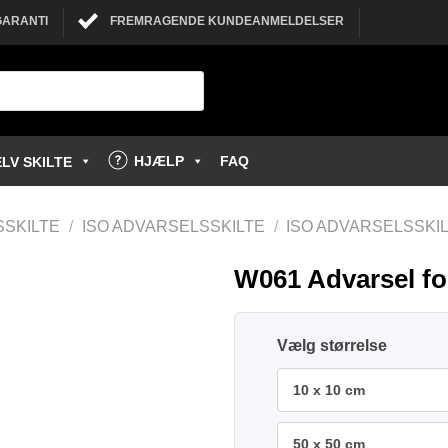
GARANTI
FREMRAGENDE KUNDEANMELDELSER
HJÆLP
FAQ
LV SKILTE
SSKILTE
/
ISO ADVARSELSSKILTE
/
ISO ADVARSELSSKI
W061 Advarsel for
størrelse
10 x 10 cm
50 x 50 cm