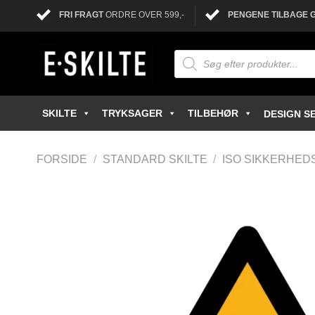
FRI FRAGT
ORDRE OVER 599,-
PENGENE TILBAGE 
SKILTE
TRYKSAGER
TILBEHØR
DESIGN SE
FORSIDE
/
STANDARD SKILTE
/
ISO SIKKERHED