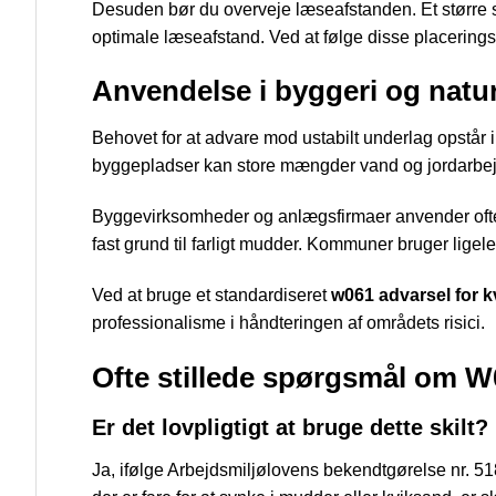
Desuden bør du overveje læseafstanden. Et større ski
optimale læseafstand. Ved at følge disse placeringsr
Anvendelse i byggeri og natu
Behovet for at advare mod ustabilt underlag opstår
byggepladser kan store mængder vand og jordarbejd
Byggevirksomheder og anlægsfirmaer anvender ofte d
fast grund til farligt mudder. Kommuner bruger ligel
Ved at bruge et standardiseret
w061 advarsel for k
professionalisme i håndteringen af områdets risici.
Ofte stillede spørgsmål om W0
Er det lovpligtigt at bruge dette skilt?
Ja, ifølge Arbejdsmiljølovens bekendtgørelse nr. 518