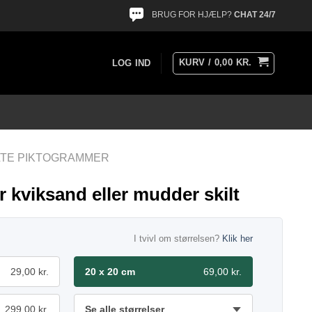
BRUG FOR HJÆLP?
CHAT 24/7
KURV /
0,00
KR.
LOG IND
LTE PIKTOGRAMMER
 kviksand eller mudder skilt
I tvivl om størrelsen?
Klik her
29,00 kr.
20 x 20 cm
69,00 kr.
299,00 kr.
Se alle størrelser