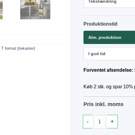
Tekstændring
Produktionstid
Alm. produktion
,
T format (trekanter)
I god tid
Forventet afsendelse:
Køb 2 stk. og spar 10% p
Pris inkl. moms