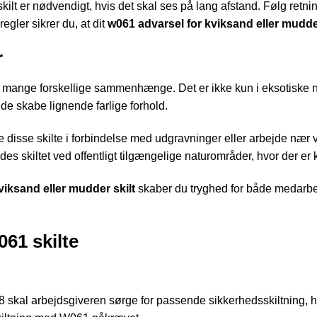
lt er nødvendigt, hvis det skal ses på lang afstand. Følg retning
egler sikrer du, at dit
w061 advarsel for kviksand eller mudder
r
 i mange forskellige sammenhænge. Det er ikke kun i eksotiske 
e skabe lignende farlige forhold.
isse skilte i forbindelse med udgravninger eller arbejde nær vå
edes skiltet ved offentligt tilgængelige naturområder, hvor der er
viksand eller mudder skilt
skaber du tryghed for både medarbe
61 skilte
 skal arbejdsgiveren sørge for passende sikkerhedsskiltning, hv