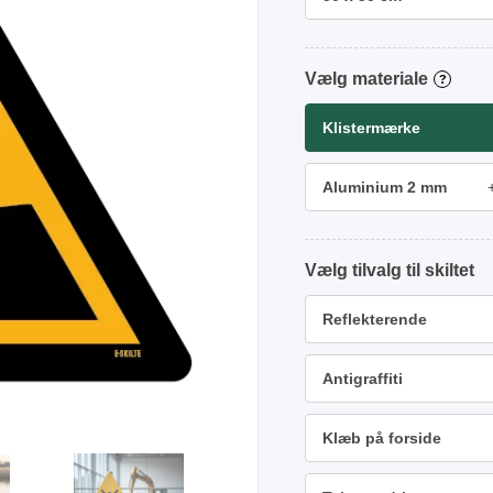
materiale
?
Klistermærke
Aluminium 2 mm
tilvalg
Reflekterende
Antigraffiti
Klæb på forside