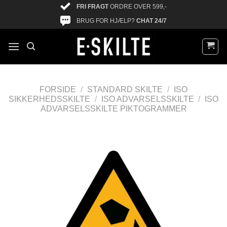
FRI FRAGT
ORDRE OVER 599,-
BRUG FOR HJÆLP?
CHAT 24/7
FORSIDE
/
STANDARD SKILTE
/
ISO
SIKKERHEDSSKILTE
/
ISO ADVARSELSSKILTE
/
ISO
ADVARSELSSKILTE PIKTOGRAMMER