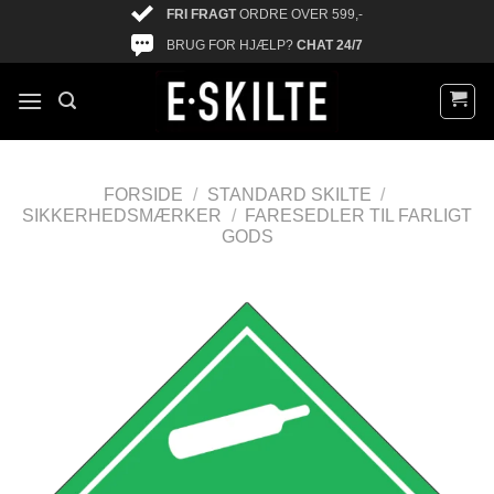
FRI FRAGT
ORDRE OVER 599,-
BRUG FOR HJÆLP?
CHAT 24/7
FORSIDE
/
STANDARD SKILTE
/
SIKKERHEDSMÆRKER
/
FARESEDLER TIL FARLIGT
GODS