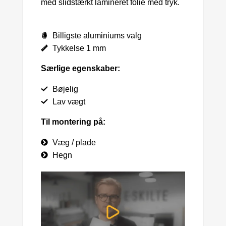
med slidstærkt lamineret folie med tryk.
Billigste aluminiums valg
Tykkelse 1 mm
Særlige egenskaber:
Bøjelig
Lav vægt
Til montering på:
Væg / plade
Hegn