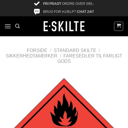
FRI FRAGT
ORDRE OVER 599,-
BRUG FOR HJÆLP?
CHAT 24/7
FORSIDE
/
STANDARD SKILTE
/
SIKKERHEDSMÆRKER
/
FARESEDLER TIL FARLIGT
GODS